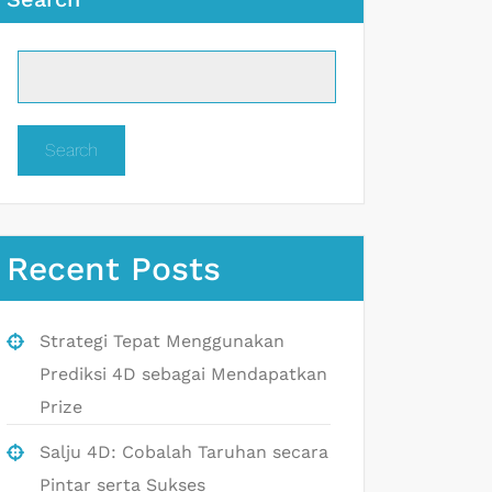
Search
Recent Posts
Strategi Tepat Menggunakan
Prediksi 4D sebagai Mendapatkan
Prize
Salju 4D: Cobalah Taruhan secara
Pintar serta Sukses