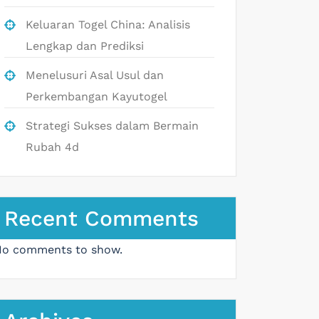
Keluaran Togel China: Analisis
Lengkap dan Prediksi
Menelusuri Asal Usul dan
Perkembangan Kayutogel
Strategi Sukses dalam Bermain
Rubah 4d
Recent Comments
No comments to show.