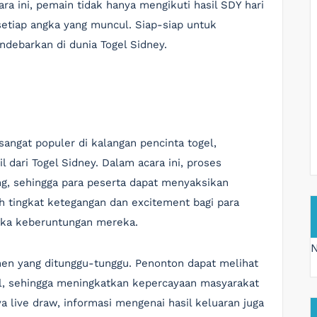
ra ini, pemain tidak hanya mengikuti hasil SDY hari
 setiap angka yang muncul. Siap-siap untuk
ebarkan di dunia Togel Sidney.
ngat populer di kalangan pencinta togel,
 dari Togel Sidney. Dalam acara ini, proses
g, sehingga para peserta dapat menyaksikan
h tingkat ketegangan dan excitement bagi para
gka keberuntungan mereka.
men yang ditunggu-tunggu. Penonton dapat melihat
il, sehingga meningkatkan kepercayaan masyarakat
a live draw, informasi mengenai hasil keluaran juga