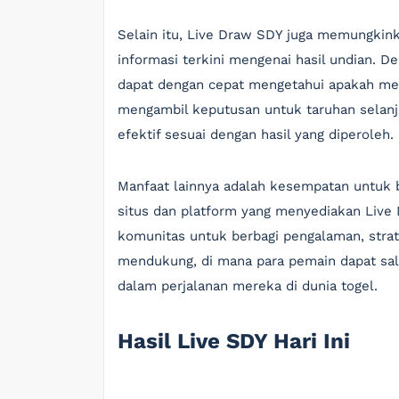
Selain itu, Live Draw SDY juga memungkin
informasi terkini mengenai hasil undian. 
dapat dengan cepat mengetahui apakah mer
mengambil keputusan untuk taruhan selanju
efektif sesuai dengan hasil yang diperoleh.
Manfaat lainnya adalah kesempatan untuk b
situs dan platform yang menyediakan Live
komunitas untuk berbagi pengalaman, strate
mendukung, di mana para pemain dapat sa
dalam perjalanan mereka di dunia togel.
Hasil Live SDY Hari Ini