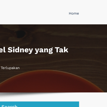
Home
l Sidney yang Tak
 Terlupakan
Search