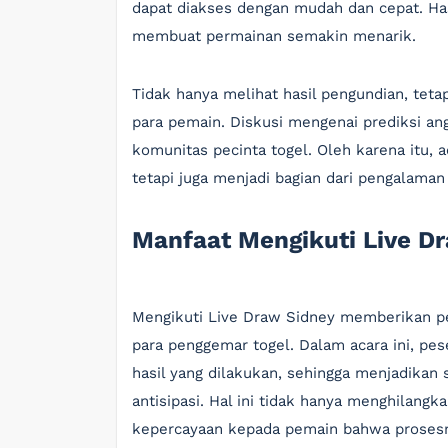
dapat diakses dengan mudah dan cepat. Ha
membuat permainan semakin menarik.
Tidak hanya melihat hasil pengundian, tetap
para pemain. Diskusi mengenai prediksi an
komunitas pecinta togel. Oleh karena itu, 
tetapi juga menjadi bagian dari pengalaman 
Manfaat Mengikuti Live D
Mengikuti Live Draw Sidney memberikan p
para penggemar togel. Dalam acara ini, pe
hasil yang dilakukan, sehingga menjadikan
antisipasi. Hal ini tidak hanya menghilang
kepercayaan kepada pemain bahwa prosesny