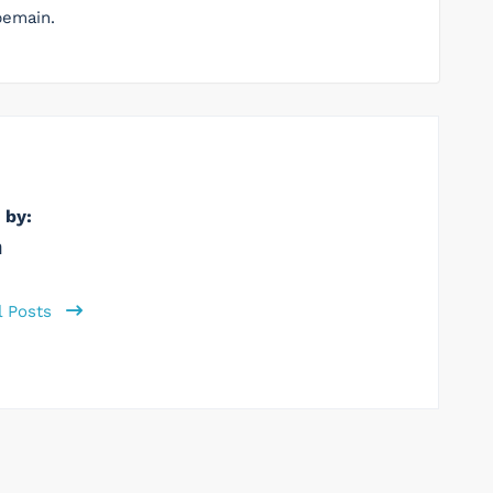
pemain.
 by:
n
l Posts