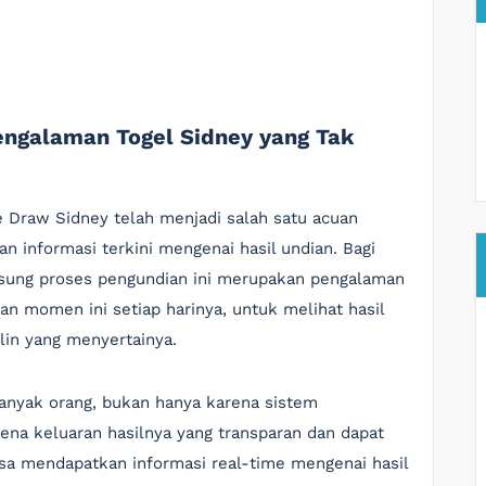
ngalaman Togel Sidney yang Tak
e Draw Sidney telah menjadi salah satu acuan
 informasi terkini mengenai hasil undian. Bagi
gsung proses pengundian ini merupakan pengalaman
an momen ini setiap harinya, untuk melihat hasil
lin yang menyertainya.
 banyak orang, bukan hanya karena sistem
rena keluaran hasilnya yang transparan dan dapat
isa mendapatkan informasi real-time mengenai hasil