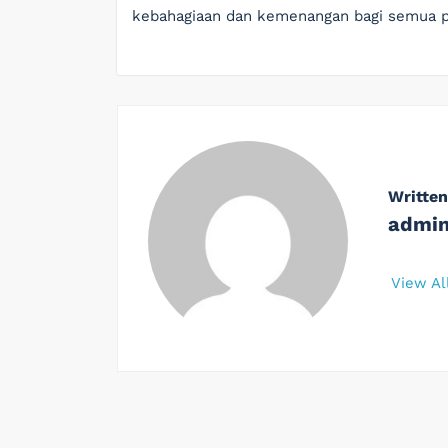
kebahagiaan dan kemenangan bagi semua 
Written
admi
View Al