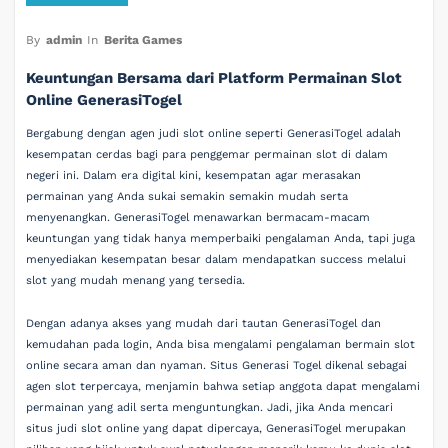
By
admin
In
Berita Games
Keuntungan Bersama dari Platform Permainan Slot
Online GenerasiTogel
Bergabung dengan agen judi slot online seperti GenerasiTogel adalah
kesempatan cerdas bagi para penggemar permainan slot di dalam
negeri ini. Dalam era digital kini, kesempatan agar merasakan
permainan yang Anda sukai semakin semakin mudah serta
menyenangkan. GenerasiTogel menawarkan bermacam-macam
keuntungan yang tidak hanya memperbaiki pengalaman Anda, tapi juga
menyediakan kesempatan besar dalam mendapatkan success melalui
slot yang mudah menang yang tersedia.
Dengan adanya akses yang mudah dari tautan GenerasiTogel dan
kemudahan pada login, Anda bisa mengalami pengalaman bermain slot
online secara aman dan nyaman. Situs Generasi Togel dikenal sebagai
agen slot terpercaya, menjamin bahwa setiap anggota dapat mengalami
permainan yang adil serta menguntungkan. Jadi, jika Anda mencari
situs judi slot online yang dapat dipercaya, GenerasiTogel merupakan