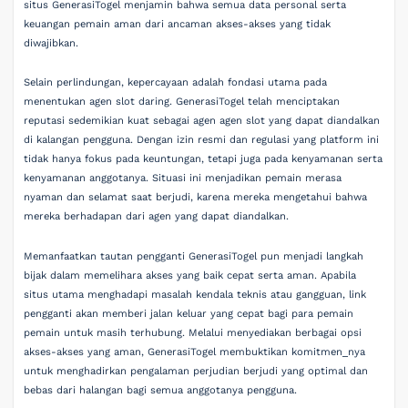
situs GenerasiTogel menjamin bahwa semua data personal serta
keuangan pemain aman dari ancaman akses-akses yang tidak
diwajibkan.
Selain perlindungan, kepercayaan adalah fondasi utama pada
menentukan agen slot daring. GenerasiTogel telah menciptakan
reputasi sedemikian kuat sebagai agen agen slot yang dapat diandalkan
di kalangan pengguna. Dengan izin resmi dan regulasi yang platform ini
tidak hanya fokus pada keuntungan, tetapi juga pada kenyamanan serta
kenyamanan anggotanya. Situasi ini menjadikan pemain merasa
nyaman dan selamat saat berjudi, karena mereka mengetahui bahwa
mereka berhadapan dari agen yang dapat diandalkan.
Memanfaatkan tautan pengganti GenerasiTogel pun menjadi langkah
bijak dalam memelihara akses yang baik cepat serta aman. Apabila
situs utama menghadapi masalah kendala teknis atau gangguan, link
pengganti akan memberi jalan keluar yang cepat bagi para pemain
pemain untuk masih terhubung. Melalui menyediakan berbagai opsi
akses-akses yang aman, GenerasiTogel membuktikan komitmen_nya
untuk menghadirkan pengalaman perjudian berjudi yang optimal dan
bebas dari halangan bagi semua anggotanya pengguna.