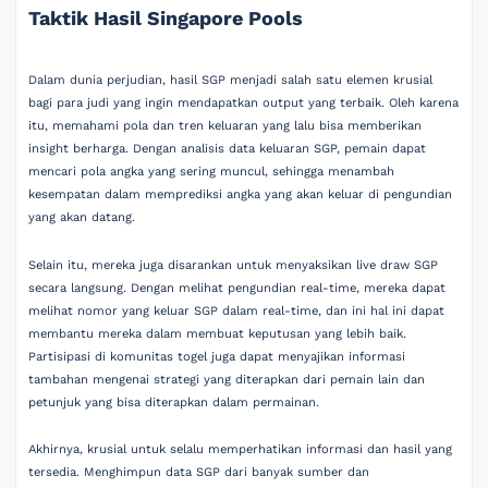
Taktik Hasil Singapore Pools
Dalam dunia perjudian, hasil SGP menjadi salah satu elemen krusial
bagi para judi yang ingin mendapatkan output yang terbaik. Oleh karena
itu, memahami pola dan tren keluaran yang lalu bisa memberikan
insight berharga. Dengan analisis data keluaran SGP, pemain dapat
mencari pola angka yang sering muncul, sehingga menambah
kesempatan dalam memprediksi angka yang akan keluar di pengundian
yang akan datang.
Selain itu, mereka juga disarankan untuk menyaksikan live draw SGP
secara langsung. Dengan melihat pengundian real-time, mereka dapat
melihat nomor yang keluar SGP dalam real-time, dan ini hal ini dapat
membantu mereka dalam membuat keputusan yang lebih baik.
Partisipasi di komunitas togel juga dapat menyajikan informasi
tambahan mengenai strategi yang diterapkan dari pemain lain dan
petunjuk yang bisa diterapkan dalam permainan.
Akhirnya, krusial untuk selalu memperhatikan informasi dan hasil yang
tersedia. Menghimpun data SGP dari banyak sumber dan