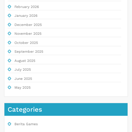
February 2026
January 2026
December 2025
November 2025
October 2025
September 2025
August 2025
July 2025
June 2025
May 2025
Categories
Berita Games