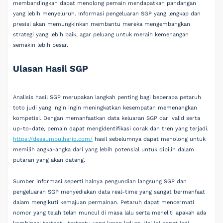
membandingkan dapat menolong pemain mendapatkan pandangan
yang lebih menyeluruh. Informasi pengeluaran SGP yang lengkap dan
presisi akan memungkinkan membantu mereka mengembangkan
strategi yang lebih baik, agar peluang untuk meraih kemenangan
semakin lebih besar.
Ulasan Hasil SGP
Analisis hasil SGP merupakan langkah penting bagi beberapa petaruh
toto judi yang ingin ingin meningkatkan kesempatan memenangkan
kompetisi. Dengan memanfaatkan data keluaran SGP dari valid serta
up-to-date, pemain dapat mengidentifikasi corak dan tren yang terjadi.
https://desaumbulharjo.com/
hasil sebelumnya dapat menolong untuk
memilih angka-angka dari yang lebih potensial untuk dipilih dalam
putaran yang akan datang.
Sumber informasi seperti halnya pengundian langsung SGP dan
pengeluaran SGP menyediakan data real-time yang sangat bermanfaat
dalam mengikuti kemajuan permainan. Petaruh dapat mencermati
nomor yang telah telah muncul di masa lalu serta meneliti apakah ada